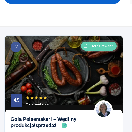
Teraz otwarte
4.5
2 komentarze
Gola Pølsemakeri – Wędliny
produkcja/sprzedaż