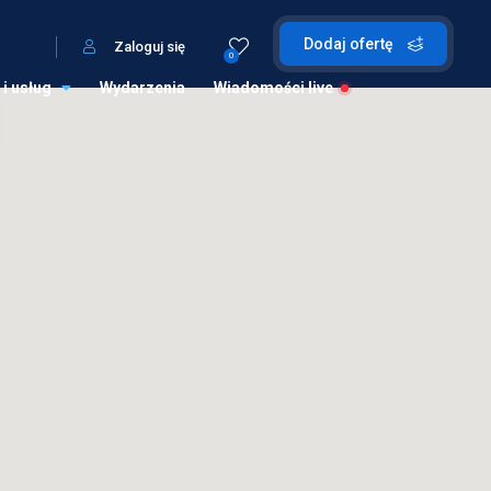
Dodaj ofertę
Zaloguj się
0
 i usług
Wydarzenia
Wiadomości live